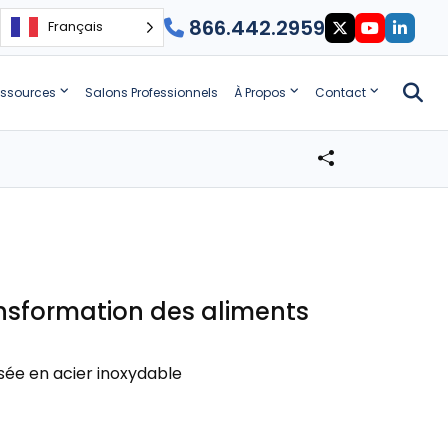
866.442.2959
Français
ssources
Salons Professionnels
À Propos
Contact
ransformation des aliments
ssée en acier inoxydable