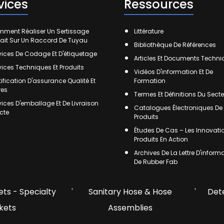
vices
Ressources
ment Réaliser Un Sertissage
Littérature
fait Sur Un Raccord De Tuyau
Bibliothèque De Références
vices De Codage Et D'étiquetage
Articles Et Documents Techn
vices Techniques Et Produits
Vidéos D'information Et De
tification D'assurance Qualité Et
Formation
res
Termes Et Définitions Du Secte
vices D'emballage Et De Livraison
Catalogues Électroniques De
ecte
Produits
Études De Cas – Les Innovati
Produits En Action
Archives De La Lettre D'inform
De Rubber Fab
ts - Specialty
Sanitary Hose & Hose
Det
kets
Assemblies