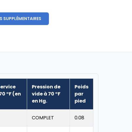
S SUPPLÉMENTAIRES
service
Pression de
Poids
0 °F (en
vide à 70 °F
par
en Hg.
pied
COMPLET
0.08