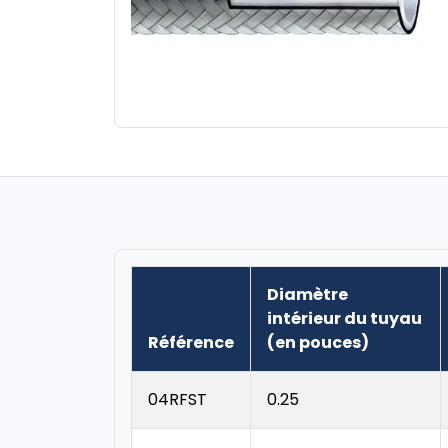
Diamètre
intérieur du tuyau
Référence
(en pouces)
04RFST
0.25