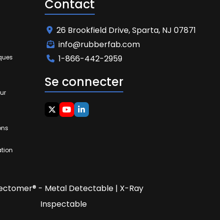
Contact
26 Brookfield Drive, Sparta, NJ 07871
info@rubberfab.com
iques
1-866-442-2959
Se connecter
ur
ons
ation
ectomer® - Metal Detectable | X-Ray
Inspectable