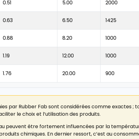
0.51
5.00
2000
0.63
6.50
1425
0.88
8.20
1000
1.19
12.00
1000
1.76
20.00
900
ies par Rubber Fab sont considérées comme exactes ; toute
liter le choix et l’utilisation des produits.
au peuvent être fortement influencées par la température,
oduits chimiques. En dernier ressort, c’est au consommateu