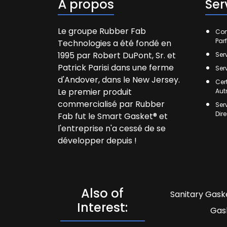
À propos
Ser
Le groupe Rubber Fab
Com
Par
Technologies a été fondé en
1995 par Robert DuPont, Sr. et
Ser
Patrick Parisi dans une ferme
Ser
d'Andover, dans le New Jersey.
Cer
Le premier produit
Aut
commercialisé par Rubber
Ser
Dir
Fab fut le Smart Gasket® et
l'entreprise n'a cessé de se
développer depuis !
Also of
Sanitary Gaske
Interest:
Gas