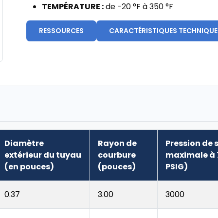
TEMPÉRATURE :
de -20 °F à 350 °F
RESSOURCES
CARACTÉRISTIQUES TECHNIQUE
Diamètre
Rayon de
Pression de 
extérieur du tuyau
courbure
maximale à 7
(en pouces)
(pouces)
PSIG)
0.37
3.00
3000