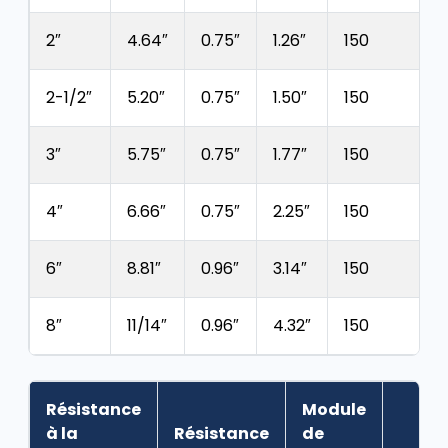
2″
4.64″
0.75″
1.26″
150
2-1/2″
5.20″
0.75″
1.50″
150
3″
5.75″
0.75″
1.77″
150
4″
6.66″
0.75″
2.25″
150
6″
8.81″
0.96″
3.14″
150
8″
11/14″
0.96″
4.32″
150
Résistance
Module
à la
Résistance
de