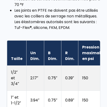
70 °F
Les joints en PTFE ne doivent pas être utilisés
avec les colliers de serrage non métalliques.
Les élastomères autorisés sont les suivants :
Tuf-Flex®, silicone, FKM, EPDM.
Pression
Un
B
R
maximale
Taille
Dim.
Dim.
Dim.
en psi
1/2″
et
2.17″
0.75″
0.39″
150
3/4″
1″ et
3.94″
0.75″
0.89″
150
1-1/2″