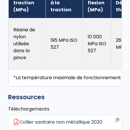
traction
à la
flexion
Défo
(MPa)
traction
(MPa)
ther
Résine de
nylon
10 000
195 MPa ISO
261 °C
utilisée
MPa ISO
527
MPa I
dans la
527
pince
*La température maximale de fonctionnement re
Ressources
Téléchargements
Collier sanitaire non métallique 2020