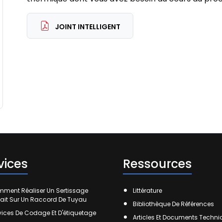
JOINT INTELLIGENT
vices
Ressources
ment Réaliser Un Sertissage
Littérature
fait Sur Un Raccord De Tuyau
Bibliothèque De Références
vices De Codage Et D'étiquetage
Articles Et Documents Techn