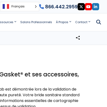
866.442.2959
Français
ssources
Salons Professionnels
À Propos
Contact
 Gasket® et ses accessoires,
ab est démontrée lors de la validation de
ute pureté. Votre bride sanitaire standard
informations essentielles de cartographie
ssus de validation.