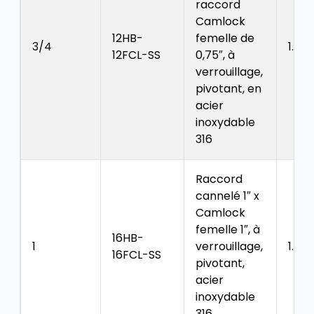
raccord
Camlock
12HB-
femelle de
3/4
1.30
12FCL-SS
0,75″, à
verrouillage,
pivotant, en
acier
inoxydable
316
Raccord
cannelé 1″ x
Camlock
femelle 1″, à
16HB-
1
verrouillage,
1.48
16FCL-SS
pivotant,
acier
inoxydable
316