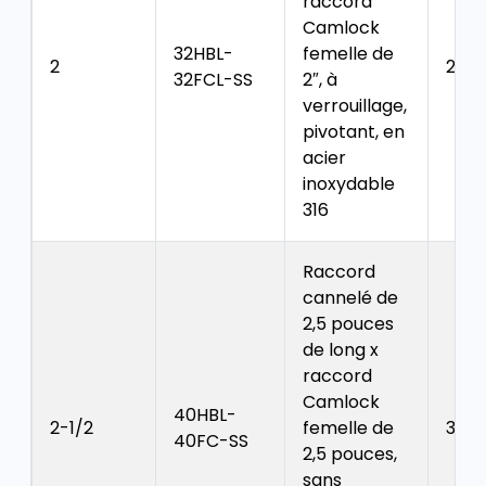
raccord
Camlock
32HBL-
femelle de
2
2.53
32FCL-SS
2″, à
verrouillage,
pivotant, en
acier
inoxydable
316
Raccord
cannelé de
2,5 pouces
de long x
raccord
Camlock
40HBL-
2-1/2
femelle de
3.00
40FC-SS
2,5 pouces,
sans