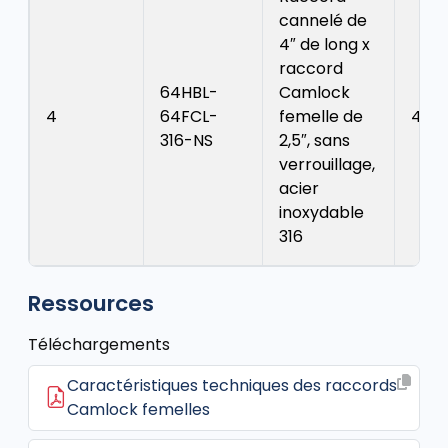
cannelé de
4″ de long x
raccord
64HBL-
Camlock
4
64FCL-
femelle de
4.75
316-NS
2,5″, sans
verrouillage,
acier
inoxydable
316
Ressources
Téléchargements
Caractéristiques techniques des raccords
Camlock femelles