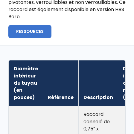
pivotantes, verrouillables et non verrouillables. Ce
raccord est également disponible en version HBS
Barb.
RESSOURCES
Diamètre
Dia
intérieur
inté
du tuyau
du
(en
rac
pouces)
Référence
Description
(po
Raccord
cannelé de
0,75″ x