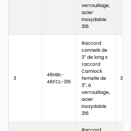
verrouillage,
acier
inoxydable
316
Raccord
cannelé de
3″ de long x
raccord
Camlock
48HBL-
3
femelle de
3.65
48FCL-316
3″, à
verrouillage,
acier
inoxydable
316
Raccord