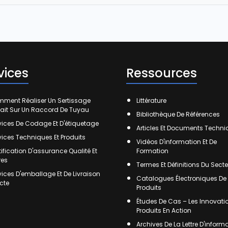
vices
Ressources
ment Réaliser Un Sertissage
Littérature
fait Sur Un Raccord De Tuyau
Bibliothèque De Références
vices De Codage Et D'étiquetage
Articles Et Documents Techn
vices Techniques Et Produits
Vidéos D'information Et De
tification D'assurance Qualité Et
Formation
res
Termes Et Définitions Du Secte
vices D'emballage Et De Livraison
Catalogues Électroniques De
ecte
Produits
Études De Cas – Les Innovati
Produits En Action
Archives De La Lettre D'inform