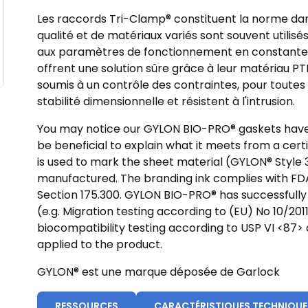
Les raccords Tri-Clamp® constituent la norme dans
qualité et de matériaux variés sont souvent utilis
aux paramètres de fonctionnement en constante 
offrent une solution sûre grâce à leur matériau PT
soumis à un contrôle des contraintes, pour toutes
stabilité dimensionnelle et résistent à l'intrusion.
You may notice our GYLON BIO-PRO® gaskets have 
be beneficial to explain what it meets from a certi
is used to mark the sheet material (GYLON® Style 
manufactured. The branding ink complies with FDA 
Section 175.300. GYLON BIO-PRO® has successfully 
(e.g. Migration testing according to (EU) No 10/201
biocompatibility testing according to USP VI <87>
applied to the product.
GYLON® est une marque déposée de Garlock
RESSOURCES
CARACTÉRISTIQUES TECHNIQUE