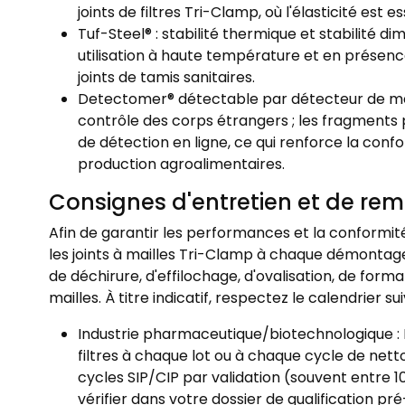
joints de filtres Tri-Clamp, où l'élasticité est es
Tuf-Steel® : stabilité thermique et stabilité 
utilisation à haute température et en présence 
joints de tamis sanitaires.
Detectomer® détectable par détecteur de mét
contrôle des corps étrangers ; les fragments
de détection en ligne, ce qui renforce la con
production agroalimentaires.
Consignes d'entretien et de r
Afin de garantir les performances et la conformité,
les joints à mailles Tri-Clamp à chaque démont
de déchirure, d'effilochage, d'ovalisation, de form
mailles. À titre indicatif, respectez le calendrier sui
Industrie pharmaceutique/biotechnologique : 
filtres à chaque lot ou à chaque cycle de nett
cycles SIP/CIP par validation (souvent entre 10
vérifier dans votre dossier de qualification pr