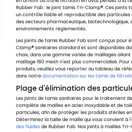
en amont ou d'une filtration en aval, pensez à la 
Rubber Fab : le joint tamis Tri-Clamp®. Ces joints
un contrôle fiable et reproductible des particules 
des secteurs pharmaceutique, biotechnologique, ali
environnements réglementés.
Les joints de tamis Rubber Fab sont conçus pour êt
Clamp® sanitaires standard et sont disponibles da
choix, dans une gamme variée de maillages allant 
maillage 180 mesh n'est plus commercialisé. Pour 
produits, veuillez vous reporter au tableau de réfé
dans notre
documentation sur les tamis de filtratio
Plage d'élimination des particul
Les joints de tamis sanitaires pour le traitement d
complète de mailles en acier inoxydable et de toile
particules, afin de protéger les produits stériles e
Déterminez la taille de maille qui vous convient à l
des fluides
de Rubber Fab. Nos joints à mailles Tri-