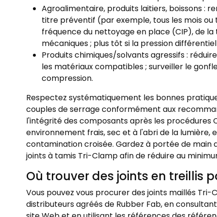
Agroalimentaire, produits laitiers, boissons : r
titre préventif (par exemple, tous les mois ou 
fréquence du nettoyage en place (CIP), de la
mécaniques ; plus tôt si la pression différentie
Produits chimiques/solvants agressifs : réduir
les matériaux compatibles ; surveiller le go
compression.
Respectez systématiquement les bonnes pratique
couples de serrage conformément aux recommanda
l'intégrité des composants après les procédures CI
environnement frais, sec et à l'abri de la lumière, 
contamination croisée. Gardez à portée de main de
joints à tamis Tri-Clamp afin de réduire au minimu
Où trouver des joints en treillis
Vous pouvez vous procurer des joints maillés Tri
distributeurs agréés de Rubber Fab, en consultant
site Web et en utilisant les références des référ