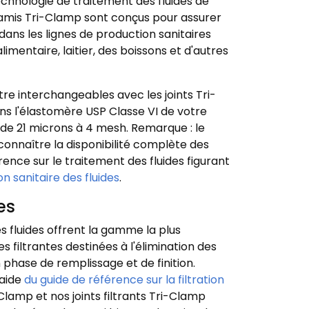
technologie de traitement des fluides de
 tamis Tri-Clamp sont conçus pour assurer
dans les lignes de production sanitaires
mentaire, laitier, des boissons et d'autres
re interchangeables avec les joints Tri-
ns l'élastomère USP Classe VI de votre
de 21 microns à 4 mesh. Remarque : le
connaître la disponibilité complète des
rence sur le traitement des fluides figurant
n sanitaire des fluides
.
es
es fluides offrent la gamme la plus
s filtrantes destinées à l'élimination des
n phase de remplissage et de finition.
'aide
du guide de référence sur la filtration
Clamp et nos joints filtrants Tri-Clamp